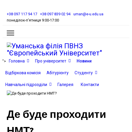
+38 097 117 94 17
+38 097 839 02 94
uman@e-u.edu.ua
понеділок-п'ятниця 9:00-17:00
Головна
Про університет
Новини
">
Відбіркова комісія
Абітурієнту
Студенту
Навчальні підрозділи
Галерея
Контакти
Де буде проходити
НМТ?