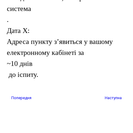
система
.
Дата Х:
Адреса пункту з’явиться у вашому
електронному кабінеті за
~10 днів
до іспиту.
Попередня стаття: Перевірка документів
Наступна статт
Попередня
Наступна