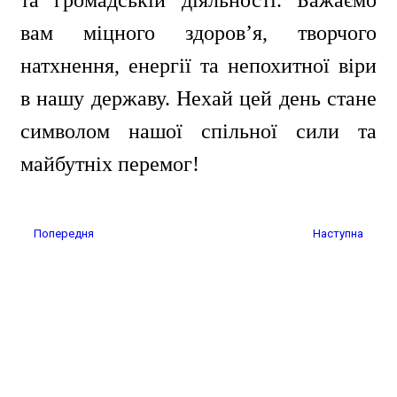
вам міцного здоров’я, творчого
натхнення, енергії та непохитної віри
в нашу державу. Нехай цей день стане
символом нашої спільної сили та
майбутніх перемог!
Попередня стаття: Інформуємо вас, що офіційна комунікація Уманс
Наступна статт
Попередня
Наступна