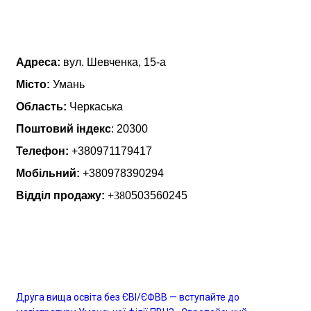
Про нас
Адреса:
вул. Шевченка, 15-а
Місто:
Умань
Область:
Черкаська
Поштовий індекс
: 20300
Телефон:
+380971179417
Мобільний:
+380978390294
Відділ продажу:
+38
0503560245
Останні новини
Друга вища освіта без ЄВІ/ЄФВВ — вступайте до