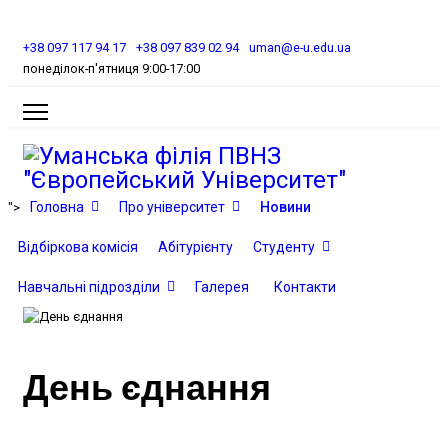
+38 097 117 94 17
+38 097 839 02 94
uman@e-u.edu.ua
понеділок-п'ятниця 9:00-17:00
Головна
Про університет
Новини
">
Відбіркова комісія
Абітурієнту
Студенту
Навчальні підрозділи
Галерея
Контакти
День єднання