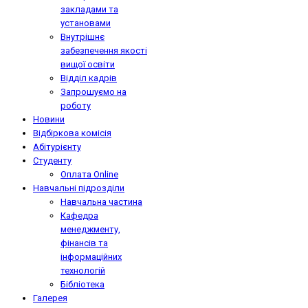
закладами та
установами
Внутрішнє
забезпечення якості
вищої освіти
Відділ кадрів
Запрошуємо на
роботу
Новини
Відбіркова комісія
Абітурієнту
Студенту
Оплата Online
Навчальні підрозділи
Навчальна частина
Кафедра
менеджменту,
фінансів та
інформаційних
технологій
Бібліотека
Галерея