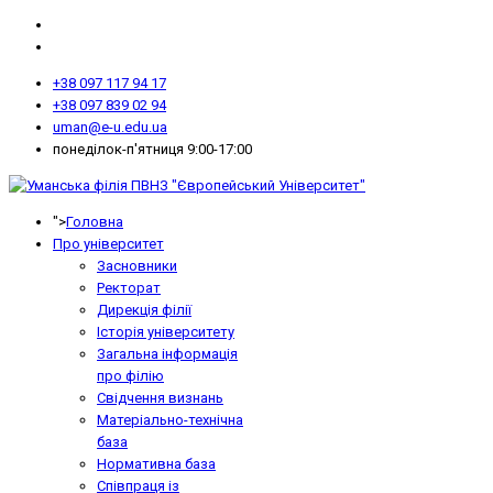
+38 097 117 94 17
+38 097 839 02 94
uman@e-u.edu.ua
понеділок-п'ятниця 9:00-17:00
">
Головна
Про університет
Засновники
Ректорат
Дирекція філії
Історія університету
Загальна інформація
про філію
Свідчення визнань
Матеріально-технічна
база
Нормативна база
Співпраця із