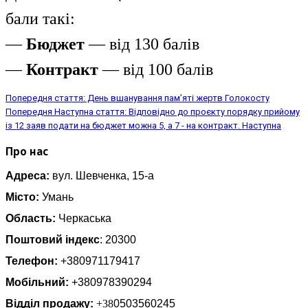
бали такі:
—
Бюджет
— від 130 балів
—
Контракт
— від 100 балів
Попередня стаття: День вшанування пам’яті жертв Голокосту
Попередня
Наступна стаття: Відповідно до проєкту порядку прийому
із 12 заяв подати на бюджет можна 5, а 7 - на контракт.
Наступна
Про нас
Адреса:
вул. Шевченка, 15-а
Місто:
Умань
Область:
Черкаська
Поштовий індекс
: 20300
Телефон:
+380971179417
Мобільний:
+380978390294
Відділ продажу:
+38
0503560245