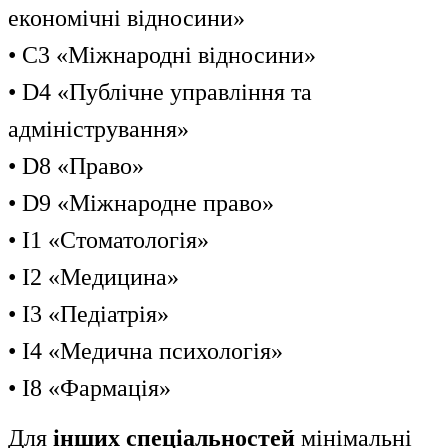
економічні відносини»
• C3 «Міжнародні відносини»
• D4 «Публічне управління та
адміністрування»
• D8 «Право»
• D9 «Міжнародне право»
• I1 «Стоматологія»
• I2 «Медицина»
• I3 «Педіатрія»
• I4 «Медична психологія»
• I8 «Фармація»
Для
інших спеціальностей
мінімальні