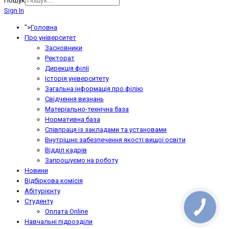
Пошук
Sign In
">
Головна
Про університет
Засновники
Ректорат
Дирекція філії
Історія університету
Загальна інформація про філію
Свідчення визнань
Матеріально-технічна база
Нормативна база
Співпраця із закладами та установами
Внутрішнє забезпечення якості вищої освіти
Відділ кадрів
Запрошуємо на роботу
Новини
Відбіркова комісія
Абітурієнту
Студенту
Оплата Online
Навчальні підрозділи