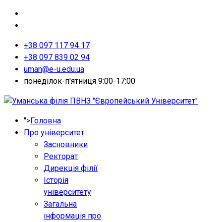
+38 097 117 94 17
+38 097 839 02 94
uman@e-u.edu.ua
понеділок-п'ятниця 9:00-17:00
">
Головна
Про університет
Засновники
Ректорат
Дирекція філії
Історія
університету
Загальна
інформація про