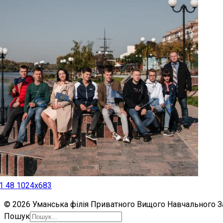
1 48 1024x683
© 2026 Уманська філія Приватного Вищого Навчального Зак
Пошук