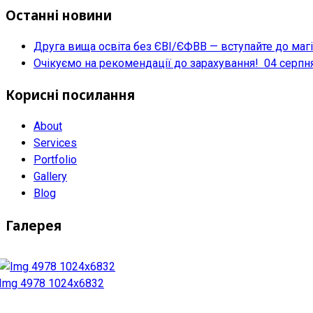
Останні новини
Друга вища освіта без ЄВІ/ЄФВВ — вступайте до маг
Очікуємо на рекомендації до зарахування!
04 серпн
Корисні посилання
About
Services
Portfolio
Gallery
Blog
Галерея
Img 4978 1024x6832