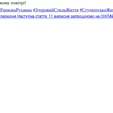
іжому повітрі!
#РанковаРуханка
#ЗдоровийСтильЖиття
#СтудентськеЖи
передня
Наступна стаття: 11 вересня запрошуємо на ОНЛА