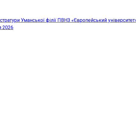
істратури Уманської філії ПВНЗ «Європейський університет
я 2026