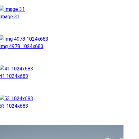
Image 31
Img 4978 1024x683
41 1024x683
53 1024x683