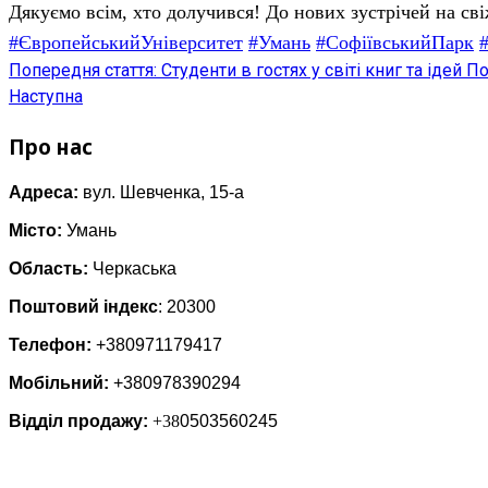
Дякуємо всім, хто долучився! До нових зустрічей на св
#ЄвропейськийУніверситет
#Умань
#СофіївськийПарк
Попередня стаття: Студенти в гостях у світі книг та ідей
По
Наступна
Про нас
Адреса:
вул. Шевченка, 15-а
Місто:
Умань
Область:
Черкаська
Поштовий індекс
: 20300
Телефон:
+380971179417
Мобільний:
+380978390294
Відділ продажу:
+38
0503560245