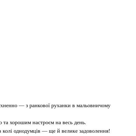
натхненно — з ранкової руханки в мальовничому
тю та хорошим настроєм на весь день.
 в колі однодумців — ще й велике задоволення!