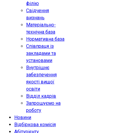
філію
Свідчення
визнань
Матеріально-
технічна база
Нормативна база
Співпраця із
закладами та
установами
Внутрішнє
забезпечення
якості вищої
освіти
Відділ кадрів
Запрошуємо на
роботу
Новини
Відбіркова комісія
Абітурієнту