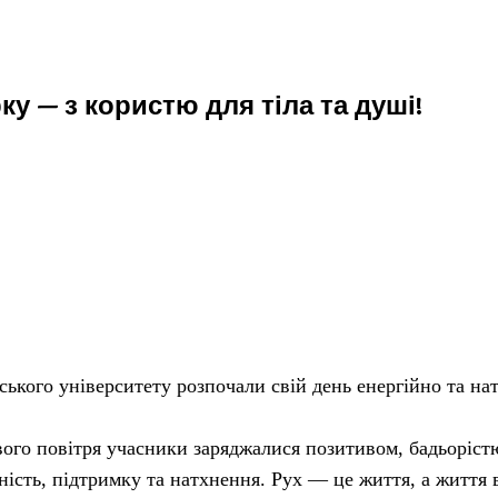
у — з користю для тіла та душі!
йського університету розпочали свій день енергійно та 
ового повітря учасники заряджалися позитивом, бадьоріс
дність, підтримку та натхнення. Рух — це життя, а життя