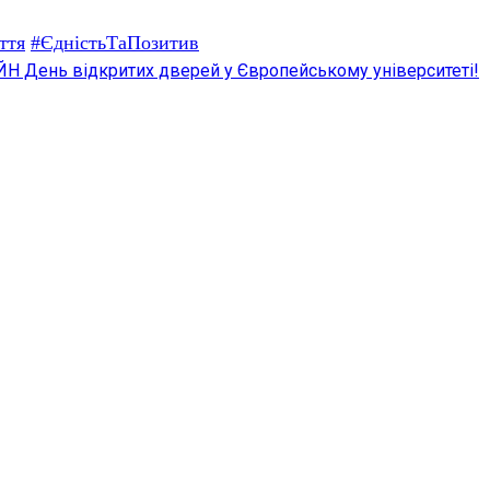
ття
#ЄдністьТаПозитив
ЙН День відкритих дверей у Європейському університеті!