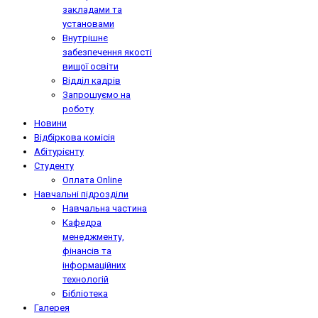
закладами та
установами
Внутрішнє
забезпечення якості
вищої освіти
Відділ кадрів
Запрошуємо на
роботу
Новини
Відбіркова комісія
Абітурієнту
Студенту
Оплата Online
Навчальні підрозділи
Навчальна частина
Кафедра
менеджменту,
фінансів та
інформаційних
технологій
Бібліотека
Галерея