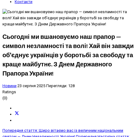
Контакти
Сьогодні ми вшановуємо наш прапор —
символ незламності та волі! Хай він завжди
об’єднує українців у боротьбі за свободу та
краще майбутнє. З Днем Державного
Прапора України!
Новини
23 серпня 2025
Перегляди: 128
Ratings
(0)
Попередня стаття: Щиро вітаємо вас із величним національним
святом — Днем Незалежності України!
Попередня
Наступна стаття: