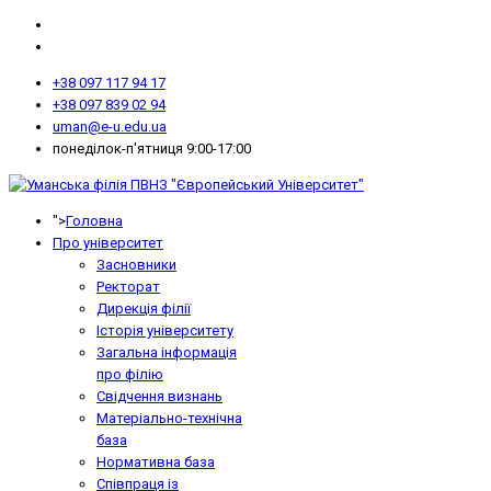
+38 097 117 94 17
+38 097 839 02 94
uman@e-u.edu.ua
понеділок-п'ятниця 9:00-17:00
">
Головна
Про університет
Засновники
Ректорат
Дирекція філії
Історія університету
Загальна інформація
про філію
Свідчення визнань
Матеріально-технічна
база
Нормативна база
Співпраця із