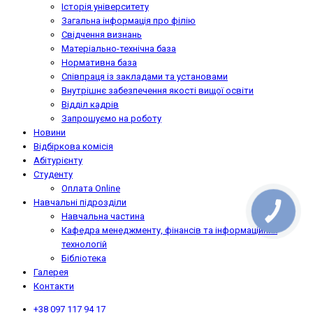
Історія університету
Загальна інформація про філію
Свідчення визнань
Матеріально-технічна база
Нормативна база
Співпраця із закладами та установами
Внутрішнє забезпечення якості вищої освіти
Відділ кадрів
Запрошуємо на роботу
Новини
Відбіркова комісія
Абітурієнту
Студенту
Оплата Online
Навчальні підрозділи
КНОПКА
Навчальна частина
ЗВ'ЯЗКУ
Кафедра менеджменту, фінансів та інформаційних
технологій
Бібліотека
Галерея
Контакти
+38 097 117 94 17