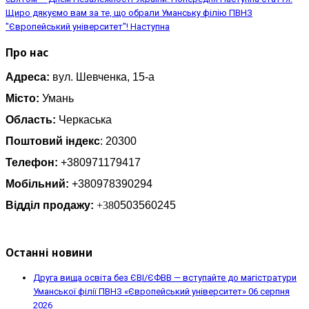
Щиро дякуємо вам за те, що обрали Уманську філію ПВНЗ
"Європейський університет"!
Наступна
Про нас
Адреса:
вул. Шевченка, 15-а
Місто:
Умань
Область:
Черкаська
Поштовий індекс
: 20300
Телефон:
+380971179417
Мобільний:
+380978390294
Відділ продажу:
+38
0503560245
Останні новини
Друга вища освіта без ЄВІ/ЄФВВ — вступайте до магістратури
Уманської філії ПВНЗ «Європейський університет»
06 серпня
2026