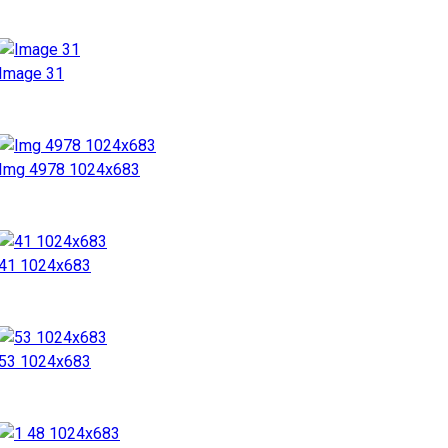
Image 31
Img 4978 1024x683
41 1024x683
53 1024x683