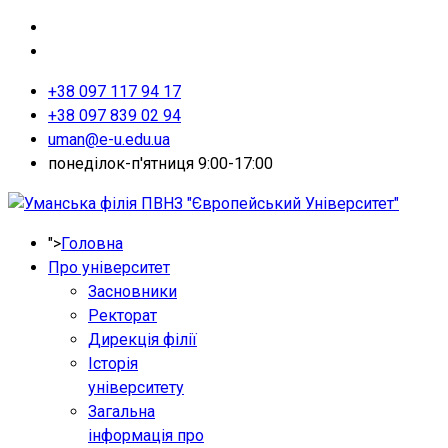
+38 097 117 94 17
+38 097 839 02 94
uman@e-u.edu.ua
понеділок-п'ятниця 9:00-17:00
">
Головна
Про університет
Засновники
Ректорат
Дирекція філії
Історія
університету
Загальна
інформація про