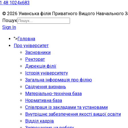
1 48 1024x683
© 2026 Уманська філія Приватного Вищого Навчального Зак
Пошук
Sign In
">
Головна
Про університет
Засновники
Ректорат
Дирекція філії
Історія університету
Загальна інформація про філію
Свідчення визнань
Матеріально-технічна база
Нормативна база
Співпраця із закладами та установами
Внутрішнє забезпечення якості вищої освіти
Відділ кадрів
Запрошуємо на роботу