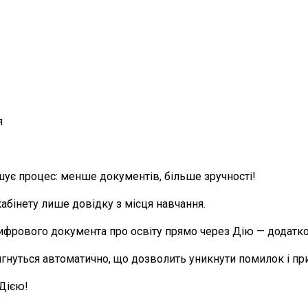
я
дшує процес: менше документів, більше зручності!
абінету лише довідку з місця навчання.
фрового документа про освіту прямо через Дію — додатков
ягнуться автоматично, що дозволить уникнути помилок і пр
 Дією!