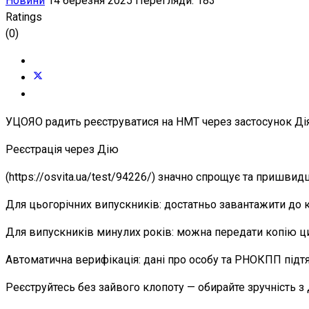
Новини
14 березня 2025
Перегляди: 183
Ratings
(0)
УЦОЯО радить реєструватися на НМТ через застосунок Ді
Реєстрація через Дію
(https://osvita.ua/test/94226/) значно спрощує та пришви
Для цьогорічних випускників: достатньо завантажити до к
Для випускників минулих років: можна передати копію ци
Автоматична верифікація: дані про особу та РНОКПП підт
Реєструйтесь без зайвого клопоту — обирайте зручність з