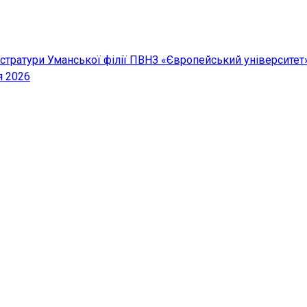
істратури Уманської філії ПВНЗ «Європейський університет
я 2026