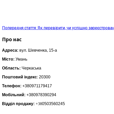
Попередня стаття: Як перевірити, чи успішно зареєстров
Про нас
Адреса:
вул. Шевченка, 15-а
Місто:
Умань
Область:
Черкаська
Поштовий індекс
: 20300
Телефон:
+380971179417
Мобільний:
+380978390294
Відділ продажу:
+38
0503560245