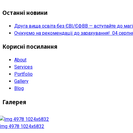
Останні новини
Друга вища освіта без ЄВІ/ЄФВВ — вступайте до маг
Очікуємо на рекомендації до зарахування!
04 серпн
Корисні посилання
About
Services
Portfolio
Gallery
Blog
Галерея
Img 4978 1024x6832