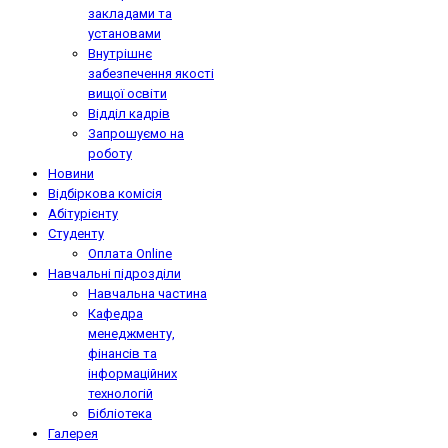
закладами та
установами
Внутрішнє
забезпечення якості
вищої освіти
Відділ кадрів
Запрошуємо на
роботу
Новини
Відбіркова комісія
Абітурієнту
Студенту
Оплата Online
Навчальні підрозділи
Навчальна частина
Кафедра
менеджменту,
фінансів та
інформаційних
технологій
Бібліотека
Галерея