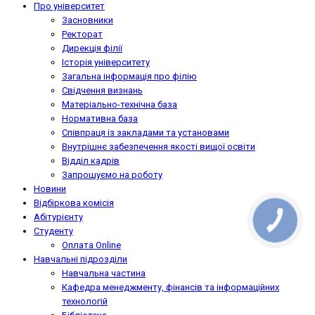
Про університет
Засновники
Ректорат
Дирекція філії
Історія університету
Загальна інформація про філію
Свідчення визнань
Матеріально-технічна база
Нормативна база
Співпраця із закладами та установами
Внутрішнє забезпечення якості вищої освіти
Відділ кадрів
Запрошуємо на роботу
Новини
Відбіркова комісія
Абітурієнту
Студенту
Оплата Online
Навчальні підрозділи
Навчальна частина
Кафедра менеджменту, фінансів та інформаційних
технологій