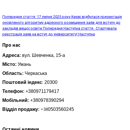
Попередня стаття: 17 липня 2025 року Києві відбулася презентація
оновленого алгоритму адресного розміщення заяв для вступу до
закладів вищої освіти
Попередня
Наступна стаття: Стартувала
реєстрація заяв на вступ до університету!
Наступна
Про нас
Адреса:
вул. Шевченка, 15-а
Місто:
Умань
Область:
Черкаська
Поштовий індекс
: 20300
Телефон:
+380971179417
Мобільний:
+380978390294
Відділ продажу:
+38
0503560245
Останні новини