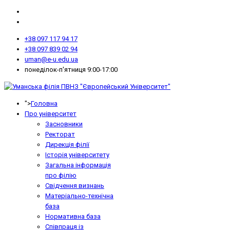
+38 097 117 94 17
+38 097 839 02 94
uman@e-u.edu.ua
понеділок-п'ятниця 9:00-17:00
">
Головна
Про університет
Засновники
Ректорат
Дирекція філії
Історія університету
Загальна інформація
про філію
Свідчення визнань
Матеріально-технічна
база
Нормативна база
Співпраця із