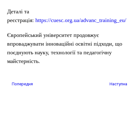
Деталі та
реєстрація:
https://cuesc.org.ua/advanc_training_eu/
Європейський університет продовжує
впроваджувати інноваційні освітні підходи, що
поєднують науку, технології та педагогічну
майстерність.
Попередня стаття: Майстер-клас «Картина-оберіг: творчість, що 
Наступна статт
Попередня
Наступна