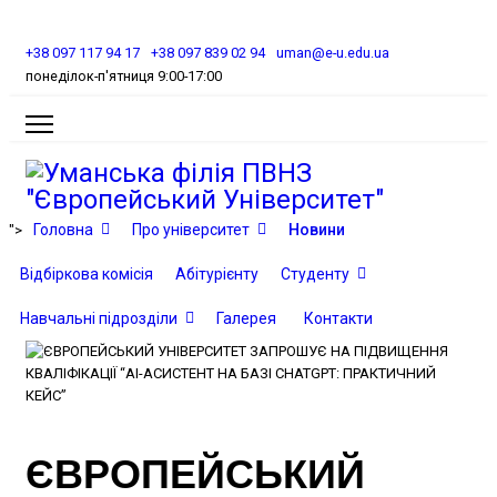
+38 097 117 94 17
+38 097 839 02 94
uman@e-u.edu.ua
понеділок-п'ятниця 9:00-17:00
Головна
Про університет
Новини
">
Відбіркова комісія
Абітурієнту
Студенту
Навчальні підрозділи
Галерея
Контакти
ЄВРОПЕЙСЬКИЙ