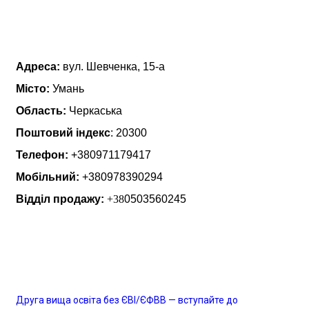
Про нас
Адреса:
вул. Шевченка, 15-а
Місто:
Умань
Область:
Черкаська
Поштовий індекс
: 20300
Телефон:
+380971179417
Мобільний:
+380978390294
Відділ продажу:
+38
0503560245
Останні новини
Друга вища освіта без ЄВІ/ЄФВВ — вступайте до