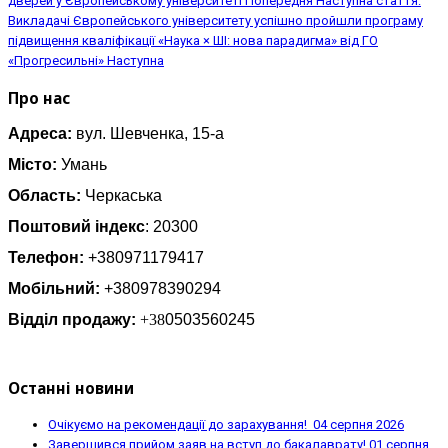
дверей у Європейському університеті
Попередня
Наступна стаття:
Викладачі Європейського університету успішно пройшли програму
підвищення кваліфікації «Наука × ШІ: нова парадигма» від ГО
«Прогресильні»
Наступна
Про нас
Адреса:
вул. Шевченка, 15-а
Місто:
Умань
Область:
Черкаська
Поштовий індекс
: 20300
Телефон:
+380971179417
Мобільний:
+380978390294
Відділ продажу:
+38
0503560245
Останні новини
Очікуємо на рекомендації до зарахування!
04 серпня 2026
Завершився прийом заяв на вступ до бакалаврату!
01 серпня