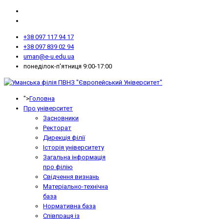
+38 097 117 94 17
+38 097 839 02 94
uman@e-u.edu.ua
понеділок-п'ятниця 9:00-17:00
">
Головна
Про університет
Засновники
Ректорат
Дирекція філії
Історія університету
Загальна інформація
про філію
Свідчення визнань
Матеріально-технічна
база
Нормативна база
Співпраця із