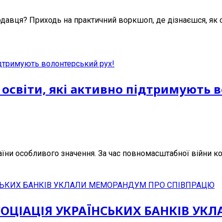
одавця? Приходь на практичний воркшоп, де дізнаєшся, як
віти, які активно підтримують в
їни особливого значення. За час повномасштабної війни кож
СОЦІАЦІЯ УКРАЇНСЬКИХ БАНКІВ У