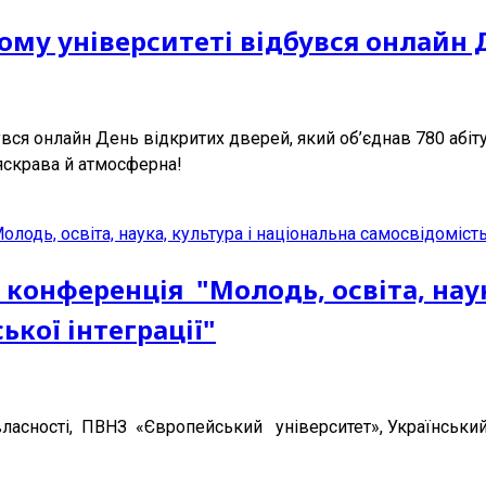
кому університеті відбувся онлайн
я онлайн День відкритих дверей, який об’єднав 780 абітуріє
 яскрава й атмосферна!
конференція "Молодь, освіта, наук
кої інтеграції"
 власності, ПВНЗ «Європейський університет», Українськ