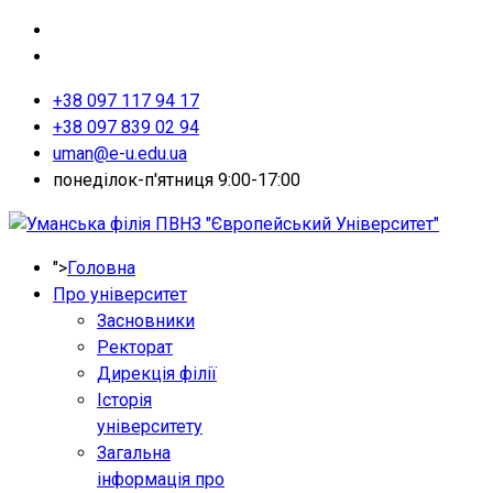
+38 097 117 94 17
+38 097 839 02 94
uman@e-u.edu.ua
понеділок-п'ятниця 9:00-17:00
">
Головна
Про університет
Засновники
Ректорат
Дирекція філії
Історія
університету
Загальна
інформація про