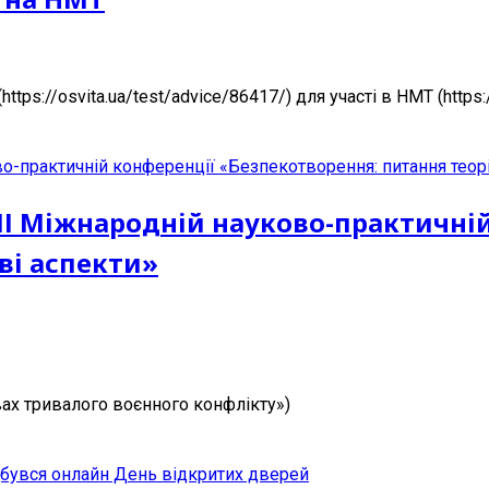
tps://osvita.ua/test/advice/86417/) для участі в НМТ (https:/
ІІ Міжнародній науково-практичні
ві аспекти»
вах тривалого воєнного конфлікту»)