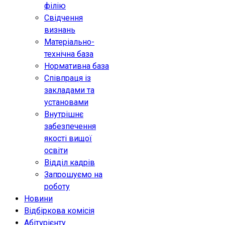
філію
Свідчення
визнань
Матеріально-
технічна база
Нормативна база
Співпраця із
закладами та
установами
Внутрішнє
забезпечення
якості вищої
освіти
Відділ кадрів
Запрошуємо на
роботу
Новини
Відбіркова комісія
Абітурієнту