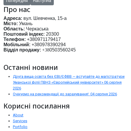
Попередня стаття: 30 Днів до НМТ
Наступна стаття: ОНЛАЙН День відкритих дверей
Попередня
Наступна
Про нас
Адреса:
вул. Шевченка, 15-а
Місто:
Умань
Область:
Черкаська
Поштовий індекс
: 20300
Телефон:
+380971179417
Мобільний:
+380978390294
Відділ продажу:
+38
0503560245
Останні новини
Друга вища освіта без ЄВІ/ЄФВВ — вступайте до магістратури
Уманської філії ПВНЗ «Європейський університет»
06 серпня
2026
Очікуємо на рекомендації до зарахування!
04 серпня 2026
Корисні посилання
About
Services
Portfolio