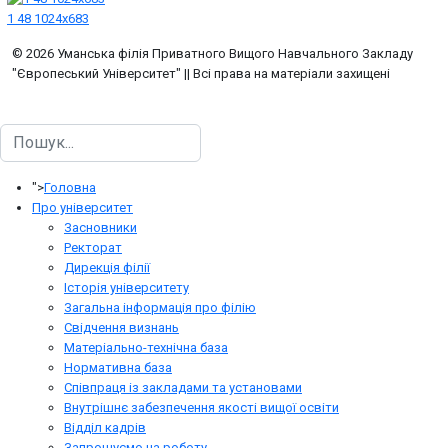
1 48 1024x683
© 2026 Уманська філія Приватного Вищого Навчального Закладу
"Європеський Університет" || Всі права на матеріали захищені
Пошук
">
Головна
Про університет
Засновники
Ректорат
Дирекція філії
Історія університету
Загальна інформація про філію
Свідчення визнань
Матеріально-технічна база
Нормативна база
Співпраця із закладами та установами
Внутрішнє забезпечення якості вищої освіти
Відділ кадрів
Запрошуємо на роботу