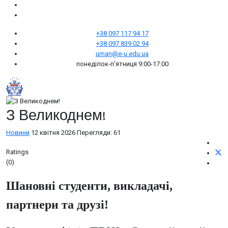
+38 097 117 94 17
+38 097 839 02 94
uman@e-u.edu.ua
понеділок-п'ятниця 9:00-17:00
З Великоднем!
Новини
12 квітня 2026
Перегляди: 61
Ratings
(0)
Шановні студенти, викладачі,
партнери та друзі!